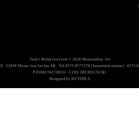
Tutti i diritti riservati © 2020
Monteutility Srl
38 - 52048 Monte San Savino AR - Tel 0575 8177270 (Amministrazione) - 0575 8
P.IVA01762730511 - COD. SDI M5UXCR1
Designed by KEYIDEA