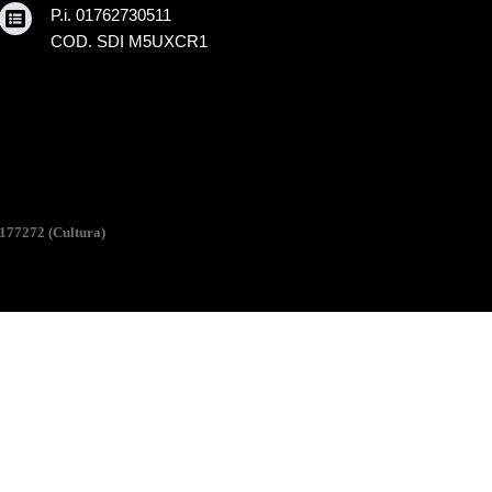
P.i. 01762730511
COD. SDI M5UXCR1
177272 (Cultura)