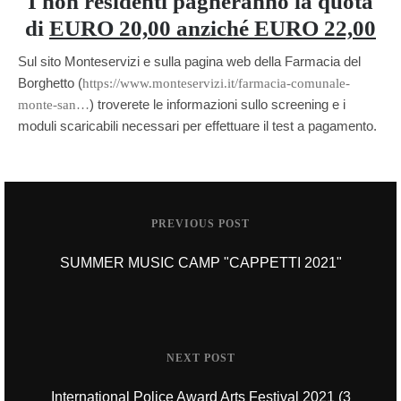
I non residenti pagheranno la quota
di
EURO 20,00
anziché EURO 22,00
Sul sito Monteservizi e sulla pagina web della Farmacia del
Borghetto (
https://www.monteservizi.it/farmacia-comunale-
) troverete le informazioni sullo screening e i
monte-san…
moduli scaricabili necessari per effettuare il test a pagamento.
PREVIOUS POST
SUMMER MUSIC CAMP "CAPPETTI 2021"
NEXT POST
International Police Award Arts Festival 2021 (3