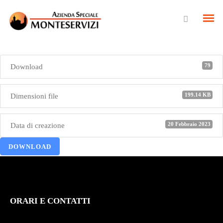
79
Download
199.14 KB
Dimensioni file
20 Febbraio 2023
Data di creazione
DOWNLOAD
ORARI E CONTATTI