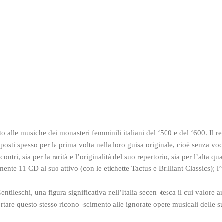
o alle musiche dei monasteri femminili italiani del ‘500 e del ‘600. Il
oposti spesso per la prima volta nella loro guisa originale, cioè senza voc
tri, sia per la rarità e l’originalità del suo repertorio, sia per l’alta qual
ente 11 CD al suo attivo (con le etichette Tactus e Brilliant Classics); 
Gentileschi, una figura significativa nell’Italia secen¬tesca il cui valore
portare questo stesso ricono¬scimento alle ignorate opere musicali delle