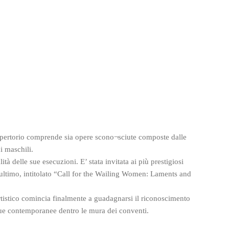
 repertorio comprende sia opere scono¬sciute composte dalle
i maschili.
ità delle sue esecuzioni. E’ stata invitata ai più prestigiosi
l’ultimo, intitolato “Call for the Wailing Women: Laments and
 artistico comincia finalmente a guadagnarsi il riconoscimento
 sue contemporanee dentro le mura dei conventi.