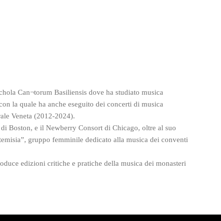
 Schola Can¬torum Basiliensis dove ha studiato musica
con la quale ha anche eseguito dei concerti di musica
rale Veneta (2012-2024).
di Boston, e il Newberry Consort di Chicago, oltre al suo
temisia”, gruppo femminile dedicato alla musica dei conventi
oduce edizioni critiche e pratiche della musica dei monasteri