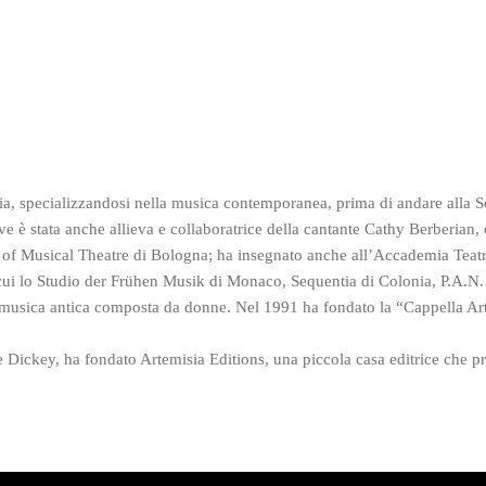
ornia, specializzandosi nella musica contemporanea, prima di andare alla
è stata anche allieva e collaboratrice della cantante Cathy Berberian, 
l of Musical Theatre di Bologna; ha insegnato anche all’Accademia Teat
cui lo Studio der Frühen Musik di Monaco, Sequentia di Colonia, P.A.N. 
 musica antica composta da donne. Nel 1991 ha fondato la “Cappella Ar
 Dickey, ha fondato Artemisia Editions, una piccola casa editrice che pr