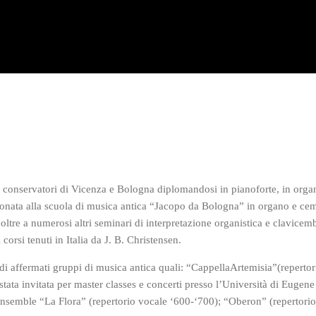
 conservatori di Vicenza e Bologna diplomandosi in pianoforte, in organ
zionata alla scuola di musica antica “Jacopo da Bologna” in organo e c
re a numerosi altri seminari di interpretazione organistica e clavicemba
 corsi tenuti in Italia da J. B. Christensen.
o di affermati gruppi di musica antica quali: “CappellaArtemisia”(reperto
stata invitata per master classes e concerti presso l’Università di Euge
ensemble “La Flora” (repertorio vocale ‘600-‘700); “Oberon” (repertorio