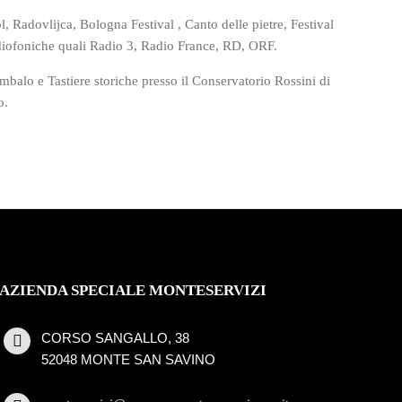
l, Radovlijca, Bologna Festival , Canto delle pietre, Festival
adiofoniche quali Radio 3, Radio France, RD, ORF.
balo e Tastiere storiche presso il Conservatorio Rossini di
o.
AZIENDA SPECIALE MONTESERVIZI
CORSO SANGALLO, 38
52048 MONTE SAN SAVINO