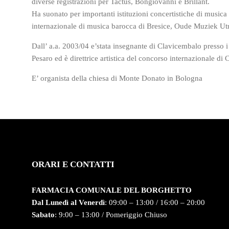
diverse registrazioni per Tactus, Bongiovanni e Brillant.
Ha suonato per importanti istituzioni concertistiche di musica 
internazionale di musica barocca di Bresice, Oude Muziek Utr
Dall’ a.a. 2003/04 e’stata insegnante di Clavicembalo presso 
Pesaro ed è direttrice artistica del concorso internazionale 
E’ organista della chiesa di Monte Donato in Bologna
ORARI E CONTATTI
FARMACIA COMUNALE DEL BORGHETTO
Dal Lunedì al Venerdì
: 09:00 – 13:00 / 16:00 – 20:00
Sabato
: 9:00 – 13:00 / Pomeriggio Chiuso