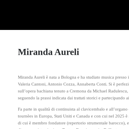
Miranda Aureli
Miranda Aureli è nata a Bologna e ha studiato musica presso i
Valeria Cantoni, Antonio Cozza, Annaberta Conti. Si è perfe
sull’opera bachiana tenuto a Cremona da Michael Radulescu, olt
seguendo la prassi indicata dai trattati storici e partecipando ai
Fa parte in qualità di continuista al clavicembalo e all’organ
tournèes in Europa, Stati Uniti e Canada e con cui nel 2025 è 
di cui è membro fondatore (repertorio strumentale barocco), 