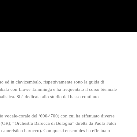
o ed in clavicembalo, rispettivamente sotto la guida di
embalo con Liuwe Tamminga e ha frequentato il corso biennale
listica. Si è dedicata allo studio del basso continuo
rio vocale-corale del ‘600-‘700) con cui ha effettuato diverse
ne (OR); “Orchestra Barocca di Bologna” diretta da Paolo Faldi
 cameristico barocco). Con questi ensembles ha effettuato