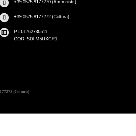
+39 0575 8177270 (Amministr.)
+39 0575 8177272 (Cultura)
P.i. 01762730511
COD. SDI M5UXCR1
177272 (Cultura)