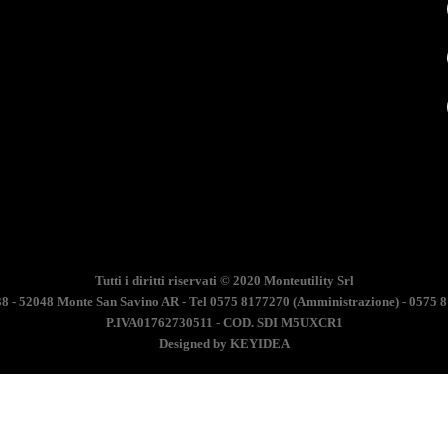
Tutti i diritti riservati © 2020
Monteutility Srl
38 - 52048 Monte San Savino AR - Tel 0575 8177270 (Amministrazione) - 0575 8
P.IVA01762730511 - COD. SDI M5UXCR1
Designed by KEYIDEA