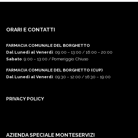
REGOLAMENTO
DOVE DORMIRE
ORARI E CONTATTI
CONCERTI
FARMACIA COMUNALE DEL BORGHETTO
Dal Lunedì al Venerdì
: 09:00 – 13:00 / 16:00 – 20:00
MASTERCLASS
Sabato
: 9:00 – 13:00 / Pomeriggio Chiuso
FARMACIA COMUNALE DEL BORGHETTO (CUP)
JUNIOR MASTERCLASS
Dal Lunedì al Venerdì
: 09:30 – 12:00 / 16:30 – 19:00
MUSICLAB
PRIVACY POLICY
MUSICA ANTICA AL FEMMINILE
CONCORSO MONTE SAN SAVINO FESTIVAL
AZIENDA SPECIALE MONTESERVIZI