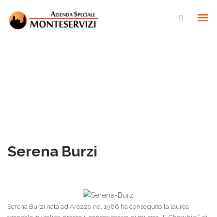
ORARI E CONTATTI
SERVIZI AL CITTADINO
Serena Burzi
TESSERA FEDELTÀ
Serena Burzi nata ad Arezzo nel 1986 ha conseguito la laurea
LUIGI CAVALLINI, VIOLA 1890 – RICOSTRUZIONE DAVIDE CORTESI