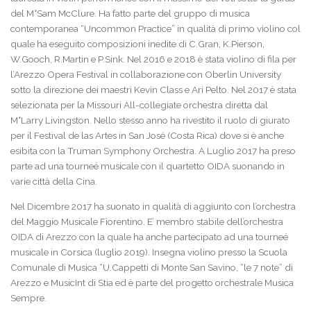
del M°Sam McClure. Ha fatto parte del gruppo di musica
CORSO DI LIUTERIA
contemporanea “Uncommon Practice” in qualità di primo violino col
quale ha eseguito composizioni inedite di C.Gran, K.Pierson,
CORSI DI INGLESE
W.Gooch, R.Martin e P.Sink. Nel 2016 e 2018 è stata violino di fila per
l’Arezzo Opera Festival in collaborazione con Oberlin University
MOMENTI MUSICALI
sotto la direzione dei maestri Kevin Class e Ari Pelto. Nel 2017 è stata
selezionata per la Missouri All-collegiate orchestra diretta dal
M°Larry Livingston. Nello stesso anno ha rivestito il ruolo di giurato
per il Festival de las Artes in San José (Costa Rica) dove si è anche
esibita con la Truman Symphony Orchestra. A Luglio 2017 ha preso
ORARI E CONTATTI
parte ad una tourneé musicale con il quartetto OIDA suonando in
varie città della Cina.
STORIA DEL MUSEO DEL CASSERO
Nel Dicembre 2017 ha suonato in qualità di aggiunto con l’orchestra
del Maggio Musicale Fiorentino. E’ membro stabile dell’orchestra
VISITA MONTE SAN SAVINO
OIDA di Arezzo con la quale ha anche partecipato ad una tourneé
musicale in Corsica (luglio 2019). Insegna violino presso la Scuola
Comunale di Musica “U.Cappetti di Monte San Savino, “le 7 note” di
Arezzo e MusicInt di Stia ed è parte del progetto orchestrale Musica
PRESENTAZIONE FESTIVAL
Sempre.