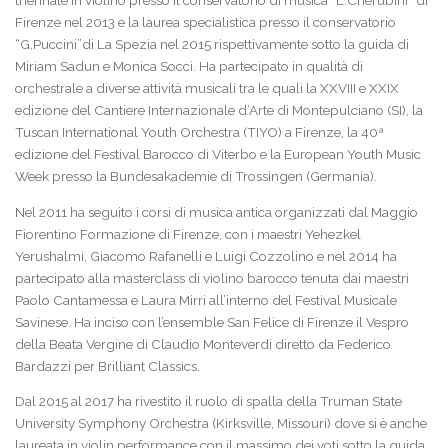
triennale in violino presso il conservatorio di musica “L.Cherubini” di
2022
Firenze nel 2013 e la laurea specialistica presso il conservatorio
“G.Puccini”di La Spezia nel 2015 rispettivamente sotto la guida di
SCUOLA DI MUSICA
Miriam Sadun e Monica Socci. Ha partecipato in qualità di
orchestrale a diverse attività musicali tra le quali la XXVIII e XXIX
edizione del Cantiere Internazionale d’Arte di Montepulciano (SI), la
ORARI SEGRETERIA E CONTATTI
Tuscan International Youth Orchestra (TIYO) a Firenze, la 40ª
edizione del Festival Barocco di Viterbo e la European Youth Music
REGOLAMENTO DELLA SCUOLA DI MUSICA
Week presso la Bundesakademie di Trossingen (Germania).
Nel 2011 ha seguito i corsi di musica antica organizzati dal Maggio
ISCRIZIONE E MODULISTICA
Fiorentino Formazione di Firenze, con i maestri Yehezkel
Yerushalmi, Giacomo Rafanelli e Luigi Cozzolino e nel 2014 ha
DIRETTORE ARTISTICO
partecipato alla masterclass di violino barocco tenuta dai maestri
Paolo Cantamessa e Laura Mirri all’interno del Festival Musicale
DOCENTI E CORSI
Savinese. Ha inciso con l’ensemble San Felice di Firenze il Vespro
della Beata Vergine di Claudio Monteverdi diretto da Federico
Bardazzi per Brilliant Classics.
ARMONIE, VIAGGIO TRA MUSICA E ARTE
Dal 2015 al 2017 ha rivestito il ruolo di spalla della Truman State
BRANI DI U. CAPPETTI
University Symphony Orchestra (Kirksville, Missouri) dove si è anche
laureata in violin performance con il massimo dei voti sotto la guida