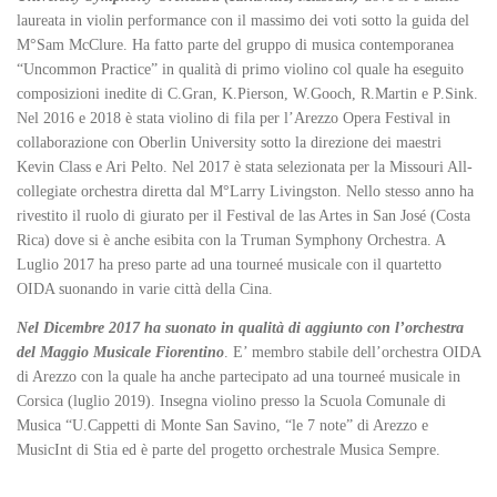
laureata in violin performance con il massimo dei voti sotto la guida del
M°Sam McClure. Ha fatto parte del gruppo di musica contemporanea
“Uncommon Practice” in qualità di primo violino col quale ha eseguito
composizioni inedite di C.Gran, K.Pierson, W.Gooch, R.Martin e P.Sink.
Nel 2016 e 2018 è stata violino di fila per l’Arezzo Opera Festival in
collaborazione con Oberlin University sotto la direzione dei maestri
Kevin Class e Ari Pelto. Nel 2017 è stata selezionata per la Missouri All-
collegiate orchestra diretta dal M°Larry Livingston. Nello stesso anno ha
rivestito il ruolo di giurato per il Festival de las Artes in San José (Costa
Rica) dove si è anche esibita con la Truman Symphony Orchestra. A
Luglio 2017 ha preso parte ad una tourneé musicale con il quartetto
OIDA suonando in varie città della Cina.
Nel Dicembre 2017 ha suonato in qualità di aggiunto con l’orchestra
del Maggio Musicale Fiorentino
. E’ membro stabile dell’orchestra OIDA
di Arezzo con la quale ha anche partecipato ad una tourneé musicale in
Corsica (luglio 2019). Insegna violino presso la Scuola Comunale di
Musica “U.Cappetti di Monte San Savino, “le 7 note” di Arezzo e
MusicInt di Stia ed è parte del progetto orchestrale Musica Sempre.