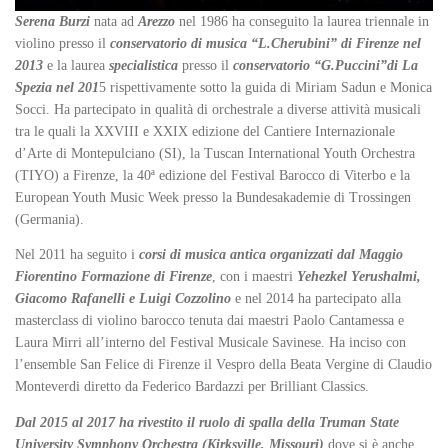
Serena Burzi
nata ad
Arezzo
nel 1986 ha conseguito la laurea triennale in
violino presso il
conservatorio di musica “L.Cherubini” di Firenze nel
2013
e la laurea
specialistica
presso il
conservatorio “G.Puccini”di La
Spezia nel 201
5 rispettivamente sotto la guida di Miriam Sadun e Monica
Socci. Ha partecipato in qualità di orchestrale a diverse attività musicali
tra le quali la XXVIII e XXIX edizione del Cantiere Internazionale
d’Arte di Montepulciano (SI), la Tuscan International Youth Orchestra
(TIYO) a Firenze, la 40ª edizione del Festival Barocco di Viterbo e la
European Youth Music Week presso la Bundesakademie di Trossingen
(Germania).
Nel 2011 ha seguito i
corsi di musica antica organizzati dal Maggio
Fiorentino Formazione di Firenze
, con i maestri
Yehezkel Yerushalmi,
Giacomo Rafanelli e Luigi Cozzolino
e nel 2014 ha partecipato alla
masterclass di violino barocco tenuta dai maestri Paolo Cantamessa e
Laura Mirri all’interno del Festival Musicale Savinese. Ha inciso con
l’ensemble San Felice di Firenze il Vespro della Beata Vergine di Claudio
Monteverdi diretto da Federico Bardazzi per Brilliant Classics.
Dal 2015 al 2017 ha rivestito il ruolo di spalla della Truman State
University Symphony Orchestra (Kirksville, Missouri)
dove si è anche