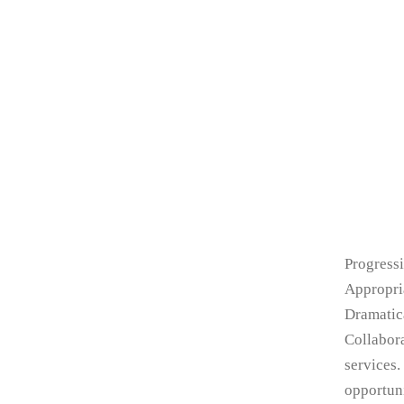
Progressi
Appropria
Dramatica
Collabora
services.
opportuni