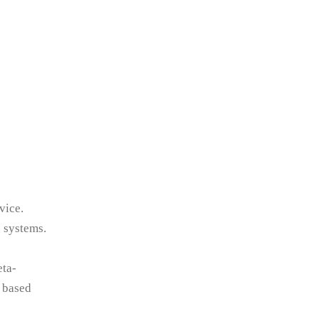
vice.
 systems.
eta-
a based