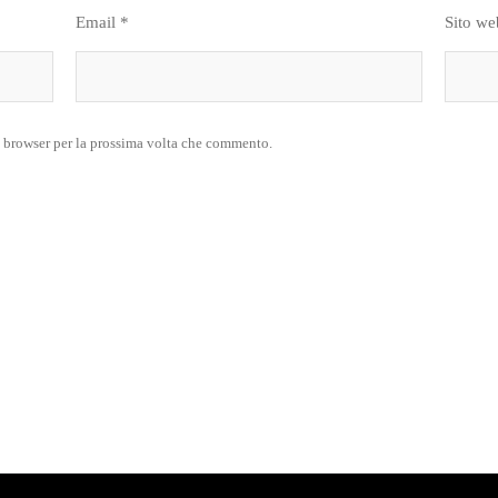
Email
*
Sito we
o browser per la prossima volta che commento.