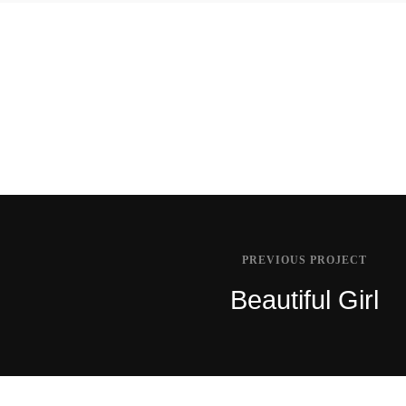
Blue T-Shirt
Invitation Card Envelope
PREVIOUS PROJECT
Beautiful Girl