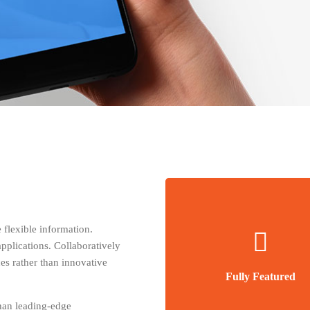
 flexible information.
Fully Featured
pplications. Collaboratively
Compellingly reinvent schemas ra
es rather than innovative
enterprise systems enthusiasti
Fully Featured
han leading-edge