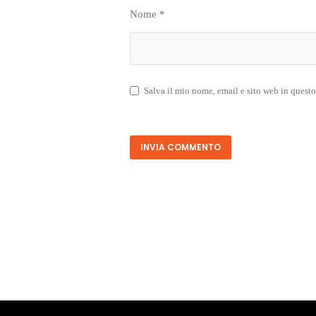
Nome
*
Salva il mio nome, email e sito web in quest