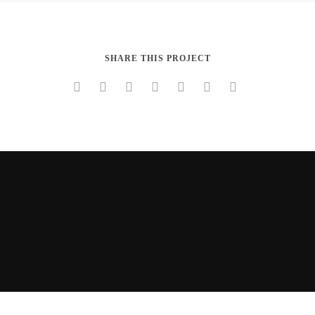
Paper Cup Mockup
Shopping Bags
SHARE THIS PROJECT