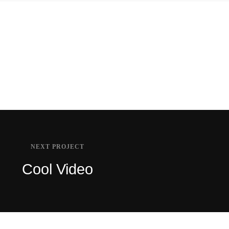
Beautiful Girl
Skudo App
NEXT PROJECT
Cool Video