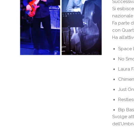
Successiva
Si esibisc
nazionale 
Fa parte d
con Quarte
Ha all’atti
Space L
No Smok
Laura F
Chiment
Just On
Restless
Bip Bas
Svolge att
dell’Umbri