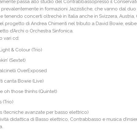
mente passa allo studio del Contrabbassopresso il Conservator
e prevalentemente in formazioni Jazzistiche, che vanno dal duo 
e tenendo concerti oltrechè in Italia anche in Svizzera, Austri
el progetto di Andrea Chimenti nel tributo a David Bowie, esibendo
tto d’Archi o Orchestra Sinfonica.
vo vari cd:
ight & Colour (Trio)
in’ (Sextet)
alcinelli OverExposed
i canta Bowie (Live)
e oh those thinhs (Quintet)
 (Trio)
s (tecniche avanzate per basso elettrico)
ività didattica di Basso elettrico, Contrabbasso e musica d’in
a.