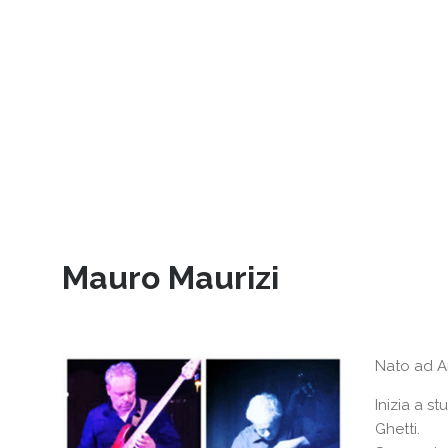
Mauro Maurizi
Nato ad A
Inizia a s
Ghetti.